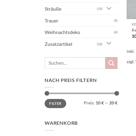
Sträuße
(19)
Trauer
(9)
K
K
Weihnachtsdeko
(4)
1
Zusatzartikel
(16)
inkl
Suchen
zzgl.
nach:
NACH PREIS FILTERN
Min.
Max.
Preis:
10 €
—
20 €
FILTER
Preis
Preis
WARENKORB