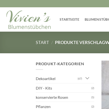
Zum
Inhalt
springen
STARTSEITE
BLUMENSTÜB
START
/
PRODUKTE VERSCHLAGWO
PRODUKT-KATEGORIEN
Dekoartikel
(67)
DIY - Kits
(2)
konservierte Rosen
(5)
Pflanzen
(2)