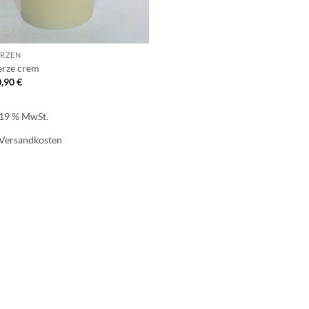
ERZEN
erze crem
0,90
€
. 19 % MwSt.
Versandkosten