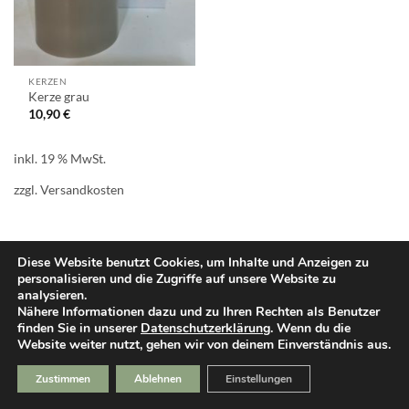
KERZEN
Kerze grau
10,90
€
inkl. 19 % MwSt.
zzgl.
Versandkosten
Diese Website benutzt Cookies, um Inhalte und Anzeigen zu
personalisieren und die Zugriffe auf unsere Website zu
PayPal
Cash
Klarna
Sepa
analysieren.
On
Nähere Informationen dazu und zu Ihren Rechten als Benutzer
Delivery
finden Sie in unserer
Datenschutzerklärung
. Wenn du die
Website weiter nutzt, gehen wir von deinem Einverständnis aus.
Zustimmen
Ablehnen
Einstellungen