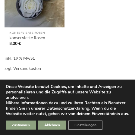
KONSERVIERTE ROSEN
konservierte Rosen
8,00
€
inkl. 19 % MwSt.
zzgl.
Versandkosten
Diese Website benutzt Cookies, um Inhalte und Anzeigen zu
personalisieren und die Zugriffe auf unsere Website zu
analysieren.
PayPal
Cash
Klarna
Sepa
Nähere Informationen dazu und zu Ihren Rechten als Benutzer
On
finden Sie in unserer
Datenschutzerklärung
. Wenn du die
Delivery
Website weiter nutzt, gehen wir von deinem Einverständnis aus.
Zustimmen
Ablehnen
Einstellungen