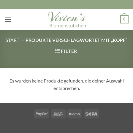
Zum
Inhalt
springen
0
START
/
PRODUKTE VERSCHLAGWORTET MIT „KOPF“
FILTER
Es wurden keine Produkte gefunden, die deiner Auswahl
entsprechen.
PayPal
Cash
Klarna
Sepa
On
Delivery