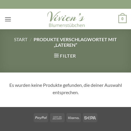
Zum
Inhalt
springen
0
START
/
PRODUKTE VERSCHLAGWORTET MIT
„LATEREN“
FILTER
Es wurden keine Produkte gefunden, die deiner Auswahl
entsprechen.
PayPal
Cash
Klarna
Sepa
On
Delivery