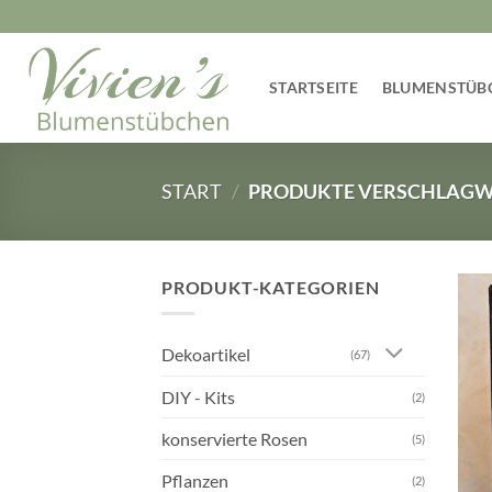
Zum
Inhalt
springen
STARTSEITE
BLUMENSTÜB
START
/
PRODUKTE VERSCHLAGWO
PRODUKT-KATEGORIEN
Dekoartikel
(67)
DIY - Kits
(2)
konservierte Rosen
(5)
Pflanzen
(2)