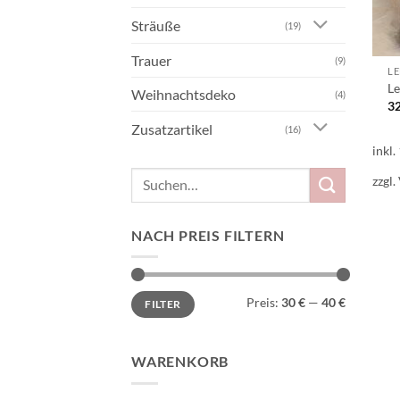
Sträuße
(19)
Trauer
(9)
LE
Le
Weihnachtsdeko
(4)
3
Zusatzartikel
(16)
inkl
Suchen
zzgl.
nach:
NACH PREIS FILTERN
Min.
Max.
Preis:
30 €
—
40 €
FILTER
Preis
Preis
WARENKORB