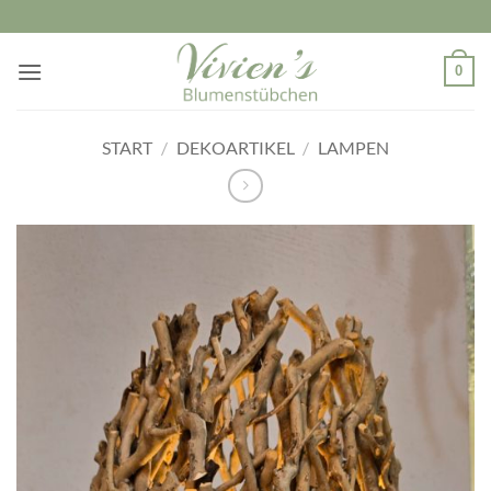
Zum
Inhalt
springen
0
START
/
DEKOARTIKEL
/
LAMPEN