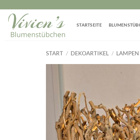
Zum
Inhalt
springen
STARTSEITE
BLUMENSTÜB
START
/
DEKOARTIKEL
/
LAMPEN