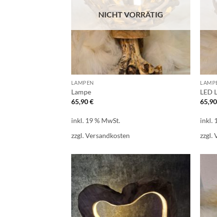
NICHT VORRÄTIG
LAMPEN
LAMP
Lampe
LED 
65,90
€
65,9
inkl. 19 % MwSt.
inkl.
zzgl.
Versandkosten
zzgl.