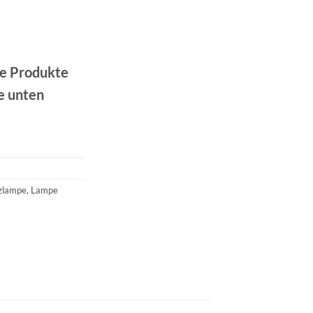
re Produkte
e unten
zlampe
,
Lampe