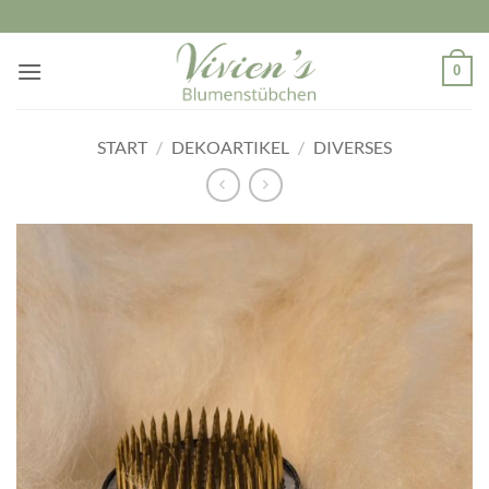
Zum
Inhalt
springen
0
START
/
DEKOARTIKEL
/
DIVERSES